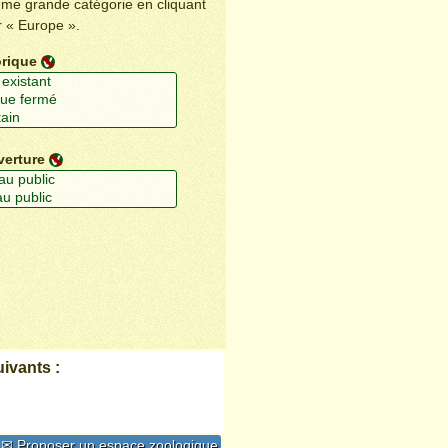
ême grande catégorie en cliquant
r « Europe ».
orique
verture
ivants :
✉ Proposer un espace zoologique