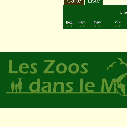
Carte
Liste
Cher
Cont.
Pays
Région
Ville
▲
▼
▲
▼
▲
▼
▲
▼