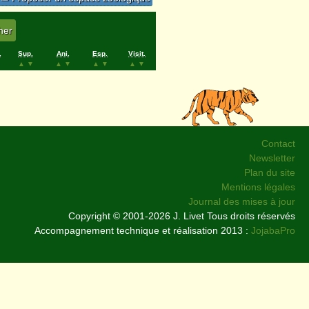
.
Sup.
Ani.
Esp.
Visit.
▲
▼
▲
▼
▲
▼
▲
▼
Contact
Newsletter
Plan du site
Mentions légales
Journal des mises à jour
Copyright © 2001-2026 J. Livet Tous droits réservés
Accompagnement technique et réalisation 2013 :
JojabaPro