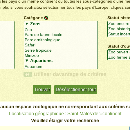
us les pays d'un même continent ou toutes les sous-catégories d'une m
emple, si vous souhaitez sélectionner tous les pays d'Europe, cliquez su
Catégorie
Statut hist
Statut d'ou
Utiliser davantage de critères
+/-
 aucun espace zoologique ne correspondant aux critères su
Localisation géographique : Saint-Malo∨der=continent
Veuillez élargir votre recherche