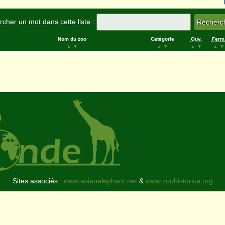
cher un mot dans cette liste :
Nom du zoo
Catégorie
Ouv.
Ferm
▲
▼
▲
▼
▲
▼
▲
▼
Sites associés :
www.asianelephant.net
&
www.zoohistorica.org