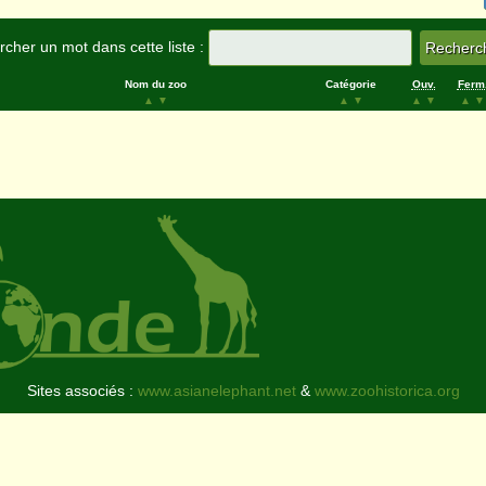
cher un mot dans cette liste :
Nom du zoo
Catégorie
Ouv.
Ferm
▲
▼
▲
▼
▲
▼
▲
▼
Sites associés :
www.asianelephant.net
&
www.zoohistorica.org