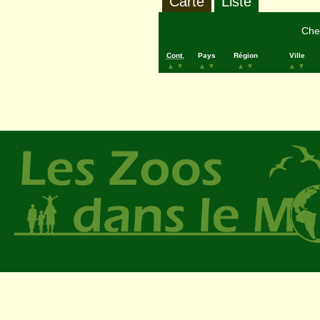
Carte
Liste
Cher
Cont.
Pays
Région
Ville
▲
▼
▲
▼
▲
▼
▲
▼