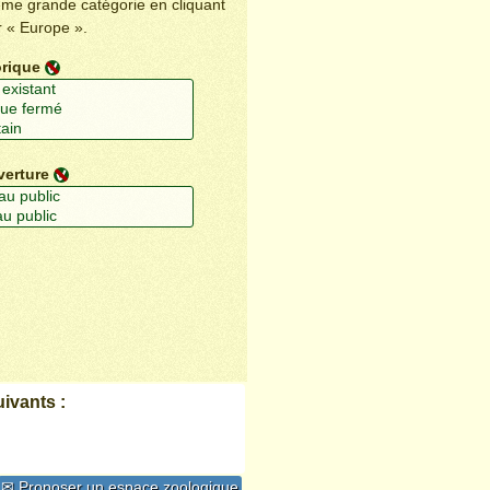
ême grande catégorie en cliquant
r « Europe ».
orique
verture
ivants :
✉ Proposer un espace zoologique