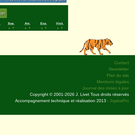
.
Sup.
Ani.
Esp.
Visit.
▲
▼
▲
▼
▲
▼
▲
▼
Contact
Newsletter
Plan du site
Mentions légales
Journal des mises à jour
Copyright © 2001-2026 J. Livet Tous droits réservés
Accompagnement technique et réalisation 2013 :
JojabaPro