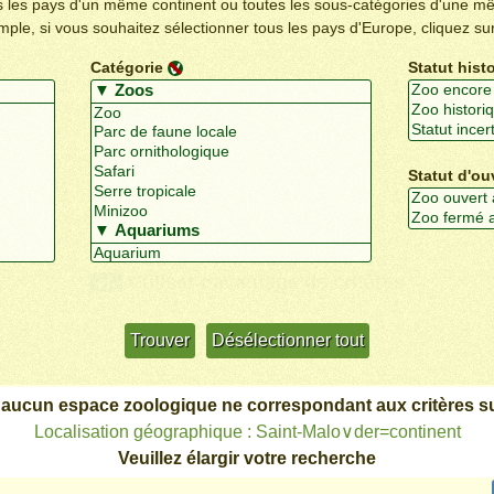
us les pays d'un même continent ou toutes les sous-catégories d'une m
emple, si vous souhaitez sélectionner tous les pays d'Europe, cliquez su
Catégorie
Statut hist
Statut d'ou
Utiliser davantage de critères
+/-
 aucun espace zoologique ne correspondant aux critères su
Localisation géographique : Saint-Malo∨der=continent
Veuillez élargir votre recherche