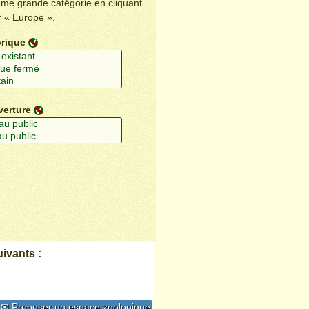
ême grande catégorie en cliquant
r « Europe ».
orique
verture
ivants :
✉ Proposer un espace zoologique