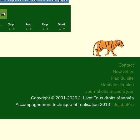
.
Sup.
Ani.
Esp.
Visit.
▲
▼
▲
▼
▲
▼
▲
▼
Contact
Newsletter
Plan du site
Mentions légales
Journal des mises à jour
Copyright © 2001-2026 J. Livet Tous droits réservés
Accompagnement technique et réalisation 2013 :
JojabaPro