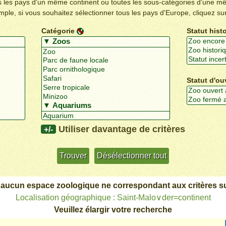
us les pays d'un même continent ou toutes les sous-catégories d'une m
emple, si vous souhaitez sélectionner tous les pays d'Europe, cliquez su
Catégorie
Statut hist
Statut d'ou
Utiliser davantage de critères
+/-
 aucun espace zoologique ne correspondant aux critères su
Localisation géographique : Saint-Malo∨der=continent
Veuillez élargir votre recherche