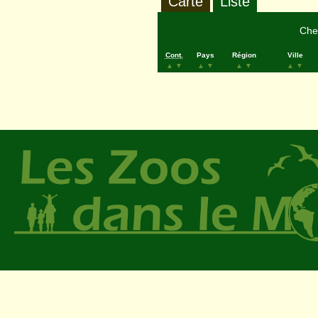
Carte
Liste
Cher
Cont.
Pays
Région
Ville
▲
▼
▲
▼
▲
▼
▲
▼