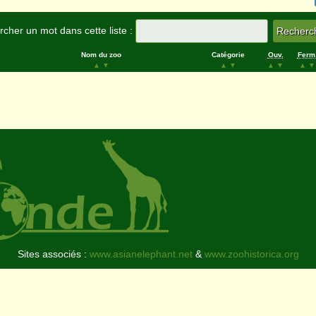
cher un mot dans cette liste :
Nom du zoo
Catégorie
Ouv.
Ferm
▲
▼
▲
▼
▲
▼
▲
▼
Sites associés :
www.asianelephant.net
&
www.zoohistorica.org