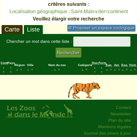
critères suivants :
Localisation géographique : Saint-Malo∨der=continent
Veuillez élargir votre recherche
✉ Proposer un espace zoologique
Carte
Liste
Chercher un mot dans cette liste :
Cont.
Pays
Ouv.
Ferm.
Région
Ville
Nom du zoo
Catégorie
Sup.
Ani.
Esp.
Visit.
▲
▲
▲
▲
▲
▼
▲
▼
▲
▼
▲
▼
▲
▼
▲
▼
▲
▼
▲
▼
▼
▼
▼
▼
Contact
Newsletter
Plan du site
Mentions légales
Journal des mises à jour