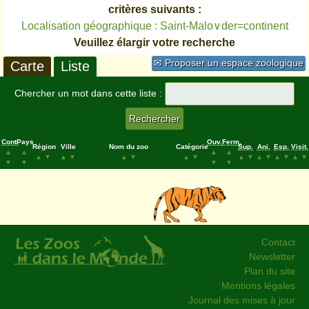
critères suivants :
Localisation géographique : Saint-Malo∨der=continent
Veuillez élargir votre recherche
✉ Proposer un espace zoologique
Carte
Liste
Chercher un mot dans cette liste :
Cont.
Pays
Ouv.
Ferm.
Région
Ville
Nom du zoo
Catégorie
Sup.
Ani.
Esp.
Visit.
▲
▲
▲
▲
▲
▼
▲
▼
▲
▼
▲
▼
▲
▼
▲
▼
▲
▼
▲
▼
▼
▼
▼
▼
Contact
Newsletter
Plan du site
Mentions légales
Journal des mises à jour