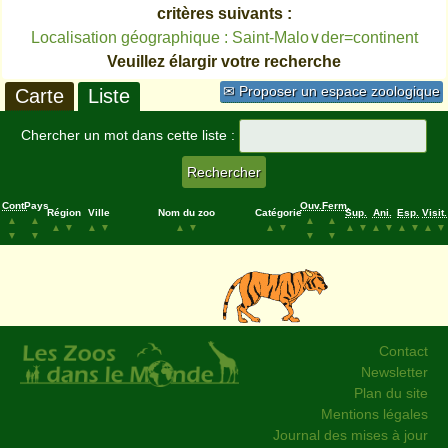
critères suivants :
Localisation géographique : Saint-Malo∨der=continent
Veuillez élargir votre recherche
✉ Proposer un espace zoologique
Carte
Liste
Chercher un mot dans cette liste :
Cont.
Pays
Ouv.
Ferm.
Région
Ville
Nom du zoo
Catégorie
Sup.
Ani.
Esp.
Visit.
▲
▲
▲
▲
▲
▼
▲
▼
▲
▼
▲
▼
▲
▼
▲
▼
▲
▼
▲
▼
▼
▼
▼
▼
Contact
Newsletter
Plan du site
Mentions légales
Journal des mises à jour