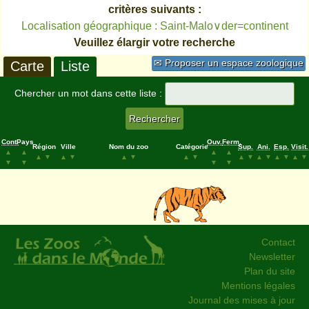
critères suivants :
Localisation géographique : Saint-Malo∨der=continent
Veuillez élargir votre recherche
✉ Proposer un espace zoologique
Carte
Liste
Chercher un mot dans cette liste :
Cont.
Pays
Ouv.
Ferm.
Région
Ville
Nom du zoo
Catégorie
Sup.
Ani.
Esp.
Visit.
▲
▲
▲
▲
▲
▼
▲
▼
▲
▼
▲
▼
▲
▼
▲
▼
▲
▼
▲
▼
▼
▼
▼
▼
Contact
Newsletter
Plan du site
Mentions légales
Journal des mises à jour