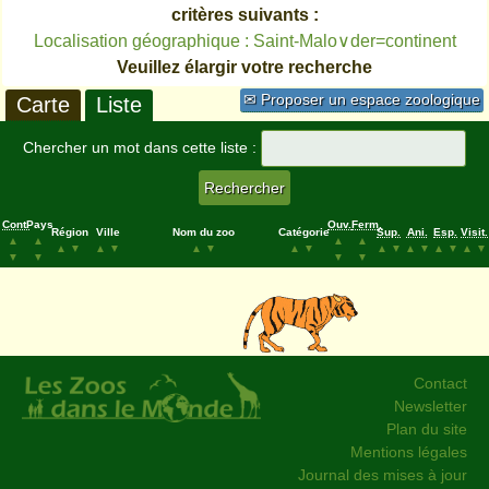
critères suivants :
Localisation géographique : Saint-Malo∨der=continent
Veuillez élargir votre recherche
✉ Proposer un espace zoologique
Carte
Liste
Chercher un mot dans cette liste :
Cont.
Pays
Ouv.
Ferm.
Région
Ville
Nom du zoo
Catégorie
Sup.
Ani.
Esp.
Visit.
▲
▲
▲
▲
▲
▼
▲
▼
▲
▼
▲
▼
▲
▼
▲
▼
▲
▼
▲
▼
▼
▼
▼
▼
Contact
Newsletter
Plan du site
Mentions légales
Journal des mises à jour