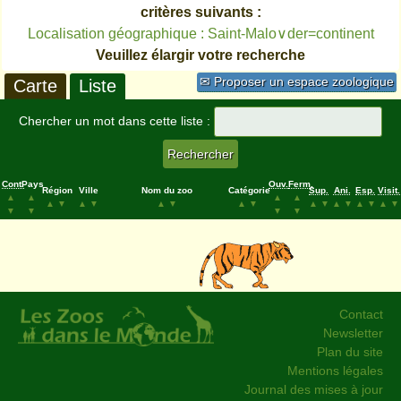
critères suivants :
Localisation géographique : Saint-Malo∨der=continent
Veuillez élargir votre recherche
✉ Proposer un espace zoologique
Carte
Liste
Chercher un mot dans cette liste :
Cont.
Pays
Ouv.
Ferm.
Région
Ville
Nom du zoo
Catégorie
Sup.
Ani.
Esp.
Visit.
▲
▲
▲
▲
▲
▼
▲
▼
▲
▼
▲
▼
▲
▼
▲
▼
▲
▼
▲
▼
▼
▼
▼
▼
Contact
Newsletter
Plan du site
Mentions légales
Journal des mises à jour