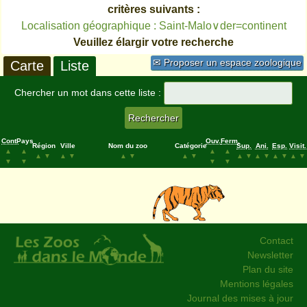
critères suivants :
Localisation géographique : Saint-Malo∨der=continent
Veuillez élargir votre recherche
✉ Proposer un espace zoologique
Carte
Liste
Chercher un mot dans cette liste :
Cont.
Pays
Ouv.
Ferm.
Région
Ville
Nom du zoo
Catégorie
Sup.
Ani.
Esp.
Visit.
▲
▲
▲
▲
▲
▼
▲
▼
▲
▼
▲
▼
▲
▼
▲
▼
▲
▼
▲
▼
▼
▼
▼
▼
Contact
Newsletter
Plan du site
Mentions légales
Journal des mises à jour