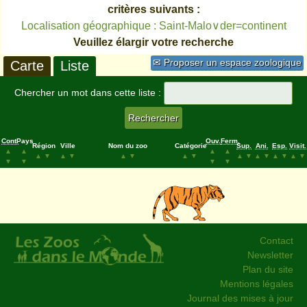
critères suivants :
Localisation géographique : Saint-Malo∨der=continent
Veuillez élargir votre recherche
✉ Proposer un espace zoologique
Carte
Liste
Chercher un mot dans cette liste :
Cont.
Pays
Ouv.
Ferm.
Région
Ville
Nom du zoo
Catégorie
Sup.
Ani.
Esp.
Visit.
▲
▲
▲
▲
▲
▼
▲
▼
▲
▼
▲
▼
▲
▼
▲
▼
▲
▼
▲
▼
▼
▼
▼
▼
Contact
Newsletter
Plan du site
Mentions légales
Journal des mises à jour