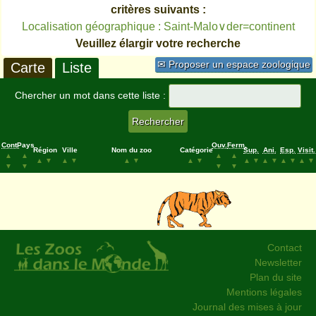
critères suivants :
Localisation géographique : Saint-Malo∨der=continent
Veuillez élargir votre recherche
✉ Proposer un espace zoologique
Carte
Liste
Chercher un mot dans cette liste :
Cont.
Pays
Ouv.
Ferm.
Région
Ville
Nom du zoo
Catégorie
Sup.
Ani.
Esp.
Visit.
▲
▲
▲
▲
▲
▼
▲
▼
▲
▼
▲
▼
▲
▼
▲
▼
▲
▼
▲
▼
▼
▼
▼
▼
Contact
Newsletter
Plan du site
Mentions légales
Journal des mises à jour