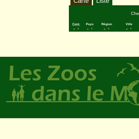
Carte
Liste
Cher
Cont.
Pays
Région
Ville
▲
▼
▲
▼
▲
▼
▲
▼