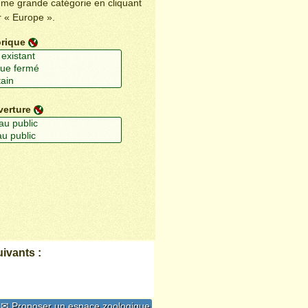
ême grande catégorie en cliquant
r « Europe ».
orique
verture
ivants :
✉ Proposer un espace zoologique