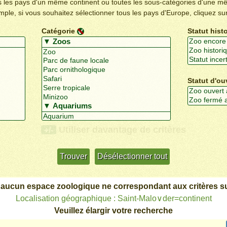
us les pays d'un même continent ou toutes les sous-catégories d'une m
emple, si vous souhaitez sélectionner tous les pays d'Europe, cliquez su
Catégorie
Statut hist
Statut d'ou
Utiliser davantage de critères
+/-
 aucun espace zoologique ne correspondant aux critères su
Localisation géographique : Saint-Malo∨der=continent
Veuillez élargir votre recherche