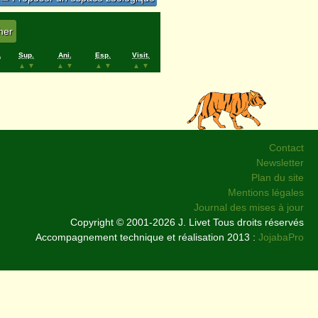
.
Sup.
Ani.
Esp.
Visit.
▲
▼
▲
▼
▲
▼
▲
▼
Contact
Newsletter
Plan du site
Mentions légales
Journal des mises à jour
Copyright © 2001-2026 J. Livet Tous droits réservés
Accompagnement technique et réalisation 2013 :
JojabaPro