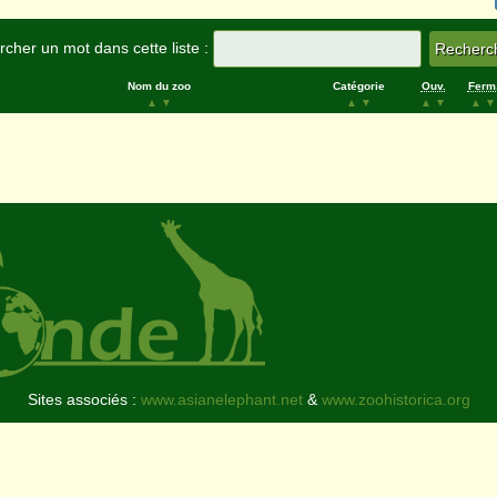
cher un mot dans cette liste :
Nom du zoo
Catégorie
Ouv.
Ferm
▲
▼
▲
▼
▲
▼
▲
▼
Sites associés :
www.asianelephant.net
&
www.zoohistorica.org