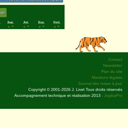
.
Sup.
Ani.
Esp.
Visit.
▲
▼
▲
▼
▲
▼
▲
▼
Contact
Newsletter
Plan du site
Mentions légales
Journal des mises à jour
Copyright © 2001-2026 J. Livet Tous droits réservés
Accompagnement technique et réalisation 2013 :
JojabaPro