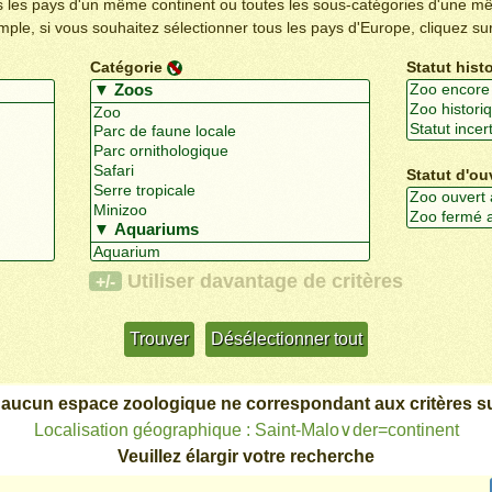
us les pays d'un même continent ou toutes les sous-catégories d'une m
emple, si vous souhaitez sélectionner tous les pays d'Europe, cliquez su
Catégorie
Statut hist
Statut d'ou
Utiliser davantage de critères
+/-
 aucun espace zoologique ne correspondant aux critères su
Localisation géographique : Saint-Malo∨der=continent
Veuillez élargir votre recherche