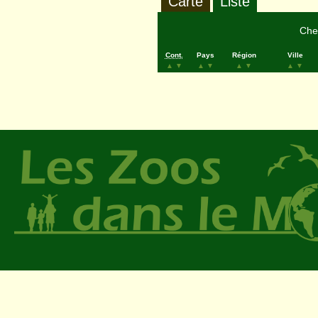
Carte
Liste
Cher
Cont.
Pays
Région
Ville
▲
▼
▲
▼
▲
▼
▲
▼