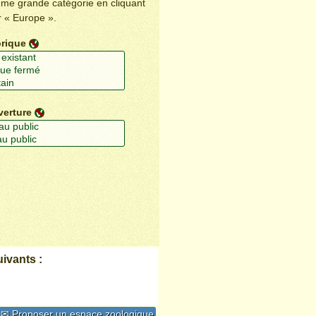
ême grande catégorie en cliquant
r « Europe ».
orique
verture
ivants :
✉ Proposer un espace zoologique