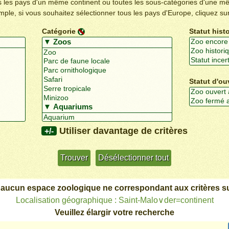
us les pays d'un même continent ou toutes les sous-catégories d'une m
emple, si vous souhaitez sélectionner tous les pays d'Europe, cliquez su
Catégorie
Statut hist
Statut d'ou
Utiliser davantage de critères
+/-
 aucun espace zoologique ne correspondant aux critères su
Localisation géographique : Saint-Malo∨der=continent
Veuillez élargir votre recherche