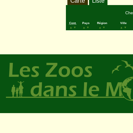
Carte
Liste
Cher
Cont.
Pays
Région
Ville
▲
▼
▲
▼
▲
▼
▲
▼