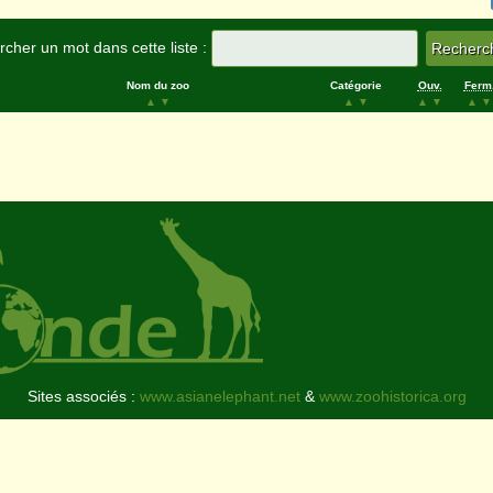
cher un mot dans cette liste :
Nom du zoo
Catégorie
Ouv.
Ferm
▲
▼
▲
▼
▲
▼
▲
▼
Sites associés :
www.asianelephant.net
&
www.zoohistorica.org