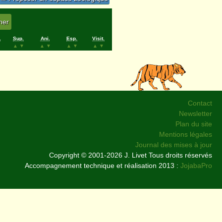
.
Sup.
Ani.
Esp.
Visit.
▲
▼
▲
▼
▲
▼
▲
▼
Contact
Newsletter
Plan du site
Mentions légales
Journal des mises à jour
Copyright © 2001-2026 J. Livet Tous droits réservés
Accompagnement technique et réalisation 2013 :
JojabaPro