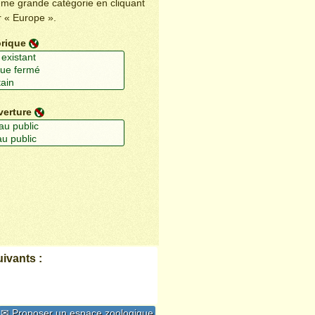
ême grande catégorie en cliquant
r « Europe ».
orique
verture
ivants :
✉ Proposer un espace zoologique