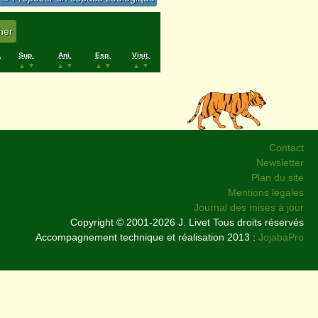
.
Sup.
Ani.
Esp.
Visit.
▲
▼
▲
▼
▲
▼
▲
▼
Contact
Newsletter
Plan du site
Mentions légales
Journal des mises à jour
Copyright © 2001-2026 J. Livet Tous droits réservés
Accompagnement technique et réalisation 2013 :
JojabaPro