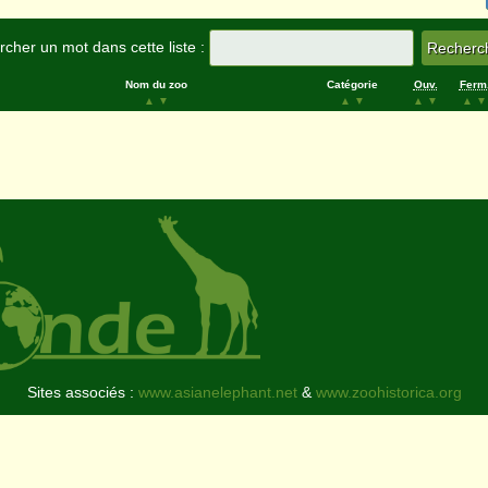
cher un mot dans cette liste :
Nom du zoo
Catégorie
Ouv.
Ferm
▲
▼
▲
▼
▲
▼
▲
▼
Sites associés :
www.asianelephant.net
&
www.zoohistorica.org