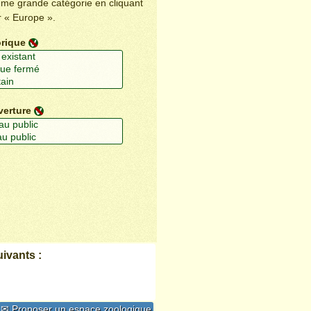
ême grande catégorie en cliquant
r « Europe ».
orique
verture
ivants :
✉ Proposer un espace zoologique