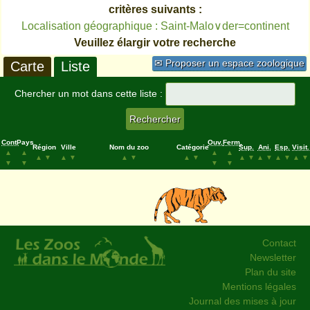
critères suivants :
Localisation géographique : Saint-Malo∨der=continent
Veuillez élargir votre recherche
✉ Proposer un espace zoologique
Carte
Liste
Chercher un mot dans cette liste :
Cont.
Pays
Ouv.
Ferm.
Région
Ville
Nom du zoo
Catégorie
Sup.
Ani.
Esp.
Visit.
▲
▲
▲
▲
▲
▼
▲
▼
▲
▼
▲
▼
▲
▼
▲
▼
▲
▼
▲
▼
▼
▼
▼
▼
Contact
Newsletter
Plan du site
Mentions légales
Journal des mises à jour