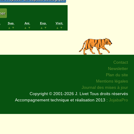
.
Sup.
Ani.
Esp.
Visit.
▲
▼
▲
▼
▲
▼
▲
▼
Contact
Newsletter
Plan du site
Mentions légales
Journal des mises à jour
Copyright © 2001-2026 J. Livet Tous droits réservés
Accompagnement technique et réalisation 2013 :
JojabaPro