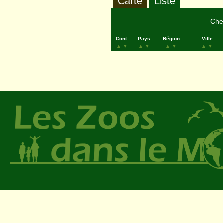
Carte
Liste
Cher
Cont.
Pays
Région
Ville
▲
▼
▲
▼
▲
▼
▲
▼