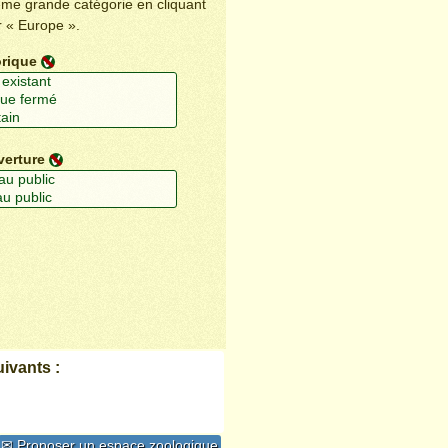
ême grande catégorie en cliquant
r « Europe ».
orique
verture
ivants :
✉ Proposer un espace zoologique