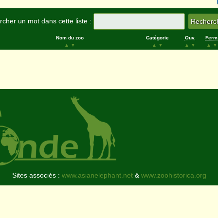
cher un mot dans cette liste :
Nom du zoo
Catégorie
Ouv.
Ferm
▲
▼
▲
▼
▲
▼
▲
▼
Sites associés :
www.asianelephant.net
&
www.zoohistorica.org