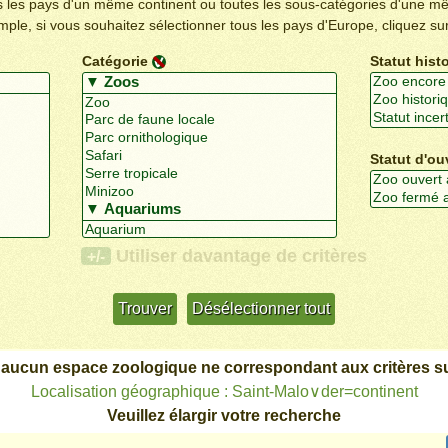
us les pays d'un même continent ou toutes les sous-catégories d'une m
emple, si vous souhaitez sélectionner tous les pays d'Europe, cliquez su
Catégorie
Statut hist
Statut d'ou
Utiliser davantage de critères
+/-
 aucun espace zoologique ne correspondant aux critères su
Localisation géographique : Saint-Malo∨der=continent
Veuillez élargir votre recherche