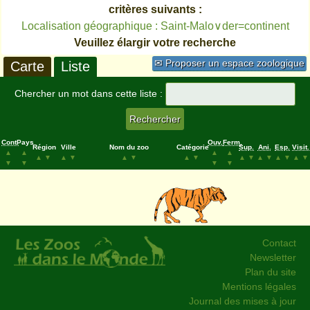
critères suivants :
Localisation géographique : Saint-Malo∨der=continent
Veuillez élargir votre recherche
✉ Proposer un espace zoologique
Carte
Liste
Chercher un mot dans cette liste :
Cont.
Pays
Ouv.
Ferm.
Région
Ville
Nom du zoo
Catégorie
Sup.
Ani.
Esp.
Visit.
▲
▲
▲
▲
▲
▼
▲
▼
▲
▼
▲
▼
▲
▼
▲
▼
▲
▼
▲
▼
▼
▼
▼
▼
Contact
Newsletter
Plan du site
Mentions légales
Journal des mises à jour