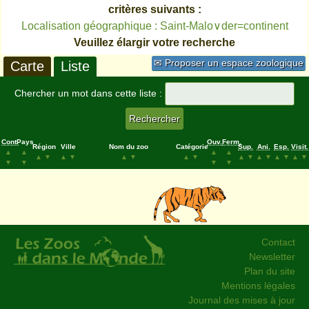
critères suivants :
Localisation géographique : Saint-Malo∨der=continent
Veuillez élargir votre recherche
✉ Proposer un espace zoologique
Carte
Liste
Chercher un mot dans cette liste :
Cont.
Pays
Ouv.
Ferm.
Région
Ville
Nom du zoo
Catégorie
Sup.
Ani.
Esp.
Visit.
▲
▲
▲
▲
▲
▼
▲
▼
▲
▼
▲
▼
▲
▼
▲
▼
▲
▼
▲
▼
▼
▼
▼
▼
Contact
Newsletter
Plan du site
Mentions légales
Journal des mises à jour