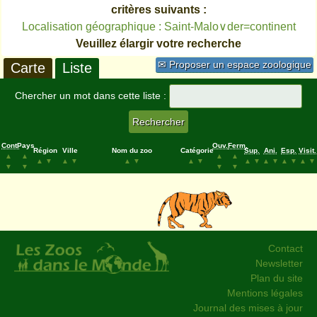
critères suivants :
Localisation géographique : Saint-Malo∨der=continent
Veuillez élargir votre recherche
✉ Proposer un espace zoologique
Carte
Liste
Chercher un mot dans cette liste :
Cont.
Pays
Ouv.
Ferm.
Région
Ville
Nom du zoo
Catégorie
Sup.
Ani.
Esp.
Visit.
▲
▲
▲
▲
▲
▼
▲
▼
▲
▼
▲
▼
▲
▼
▲
▼
▲
▼
▲
▼
▼
▼
▼
▼
Contact
Newsletter
Plan du site
Mentions légales
Journal des mises à jour