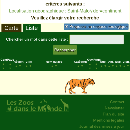
critères suivants :
Localisation géographique : Saint-Malo∨der=continent
Veuillez élargir votre recherche
✉ Proposer un espace zoologique
Carte
Liste
Chercher un mot dans cette liste :
Cont.
Pays
Ouv.
Ferm.
Région
Ville
Nom du zoo
Catégorie
Sup.
Ani.
Esp.
Visit.
▲
▲
▲
▲
▲
▼
▲
▼
▲
▼
▲
▼
▲
▼
▲
▼
▲
▼
▲
▼
▼
▼
▼
▼
Contact
Newsletter
Plan du site
Mentions légales
Journal des mises à jour