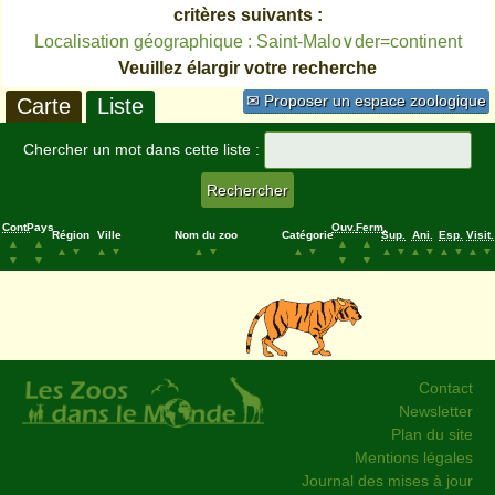
critères suivants :
Localisation géographique : Saint-Malo∨der=continent
Veuillez élargir votre recherche
✉ Proposer un espace zoologique
Carte
Liste
Chercher un mot dans cette liste :
Cont.
Pays
Ouv.
Ferm.
Région
Ville
Nom du zoo
Catégorie
Sup.
Ani.
Esp.
Visit.
▲
▲
▲
▲
▲
▼
▲
▼
▲
▼
▲
▼
▲
▼
▲
▼
▲
▼
▲
▼
▼
▼
▼
▼
Contact
Newsletter
Plan du site
Mentions légales
Journal des mises à jour