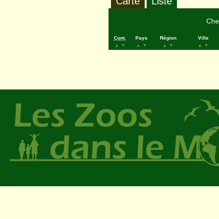
Carte
Liste
Cher
Cont.
Pays
Région
Ville
▲
▼
▲
▼
▲
▼
▲
▼