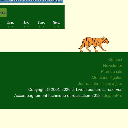
.
Sup.
Ani.
Esp.
Visit.
▲
▼
▲
▼
▲
▼
▲
▼
Contact
Newsletter
Plan du site
Mentions légales
Journal des mises à jour
Copyright © 2001-2026 J. Livet Tous droits réservés
Accompagnement technique et réalisation 2013 :
JojabaPro