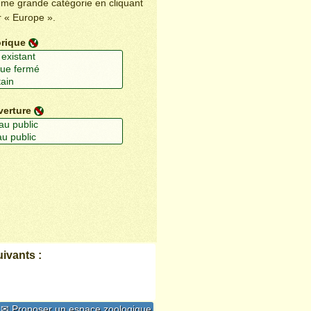
ême grande catégorie en cliquant
r « Europe ».
orique
verture
ivants :
✉ Proposer un espace zoologique