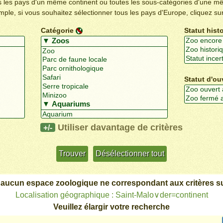
us les pays d'un même continent ou toutes les sous-catégories d'une m
emple, si vous souhaitez sélectionner tous les pays d'Europe, cliquez su
Catégorie
Statut hist
Statut d'ou
Utiliser davantage de critères
+/-
 aucun espace zoologique ne correspondant aux critères su
Localisation géographique : Saint-Malo∨der=continent
Veuillez élargir votre recherche