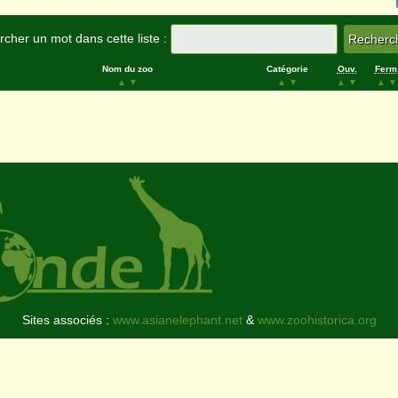
cher un mot dans cette liste :
Nom du zoo
Catégorie
Ouv.
Ferm
▲
▼
▲
▼
▲
▼
▲
▼
Sites associés :
www.asianelephant.net
&
www.zoohistorica.org