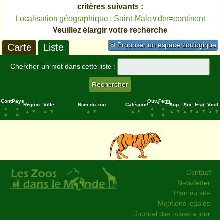
critères suivants :
Localisation géographique : Saint-Malo∨der=continent
Veuillez élargir votre recherche
✉ Proposer un espace zoologique
Carte
Liste
Chercher un mot dans cette liste :
Cont.
Pays
Ouv.
Ferm.
Région
Ville
Nom du zoo
Catégorie
Sup.
Ani.
Esp.
Visit.
▲
▲
▲
▲
▲
▼
▲
▼
▲
▼
▲
▼
▲
▼
▲
▼
▲
▼
▲
▼
▼
▼
▼
▼
Contact
Newsletter
Plan du site
Mentions légales
Journal des mises à jour