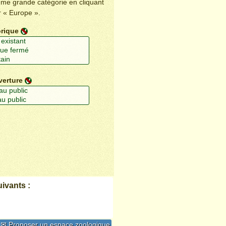
ême grande catégorie en cliquant
r « Europe ».
orique
verture
ivants :
✉ Proposer un espace zoologique