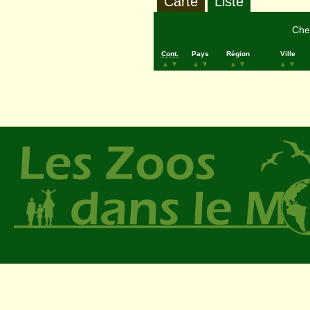
Carte
Liste
Cher
Cont.
Pays
Région
Ville
▲
▼
▲
▼
▲
▼
▲
▼