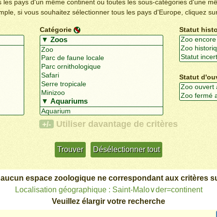
us les pays d'un même continent ou toutes les sous-catégories d'une m
emple, si vous souhaitez sélectionner tous les pays d'Europe, cliquez su
Catégorie
Statut hist
Statut d'ou
Utiliser davantage de critères
+/-
 aucun espace zoologique ne correspondant aux critères su
Localisation géographique : Saint-Malo∨der=continent
Veuillez élargir votre recherche