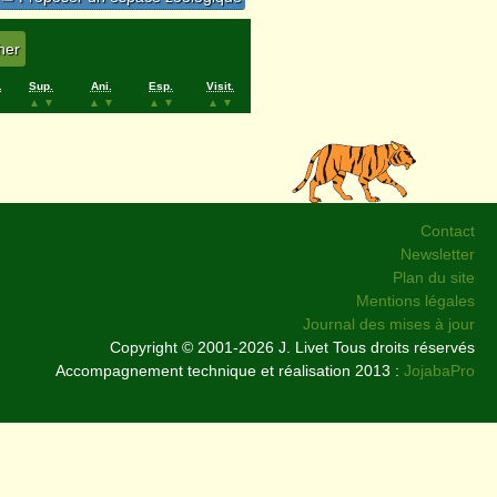
.
Sup.
Ani.
Esp.
Visit.
▲
▼
▲
▼
▲
▼
▲
▼
Contact
Newsletter
Plan du site
Mentions légales
Journal des mises à jour
Copyright © 2001-2026 J. Livet Tous droits réservés
Accompagnement technique et réalisation 2013 :
JojabaPro