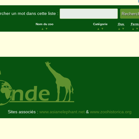
cher un mot dans cette liste :
Nom du zoo
Catégorie
Ouv.
Ferm
▲
▼
▲
▼
▲
▼
▲
▼
Sites associés :
www.asianelephant.net
&
www.zoohistorica.org