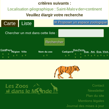
critères suivants :
Localisation géographique : Saint-Malo∨der=continent
Veuillez élargir votre recherche
✉ Proposer un espace zoologique
Carte
Liste
Chercher un mot dans cette liste :
Cont.
Pays
Ouv.
Ferm.
Région
Ville
Nom du zoo
Catégorie
Sup.
Ani.
Esp.
Visit.
▲
▲
▲
▲
▲
▼
▲
▼
▲
▼
▲
▼
▲
▼
▲
▼
▲
▼
▲
▼
▼
▼
▼
▼
Contact
Newsletter
Plan du site
Mentions légales
Journal des mises à jour