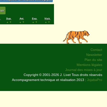
.
Sup.
Ani.
Esp.
Visit.
▲
▼
▲
▼
▲
▼
▲
▼
Contact
Newsletter
Plan du site
Mentions légales
Journal des mises à jour
Copyright © 2001-2026 J. Livet Tous droits réservés
Accompagnement technique et réalisation 2013 :
JojabaPro