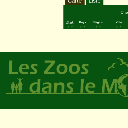
Carte
Liste
Cher
Cont.
Pays
Région
Ville
▲
▼
▲
▼
▲
▼
▲
▼