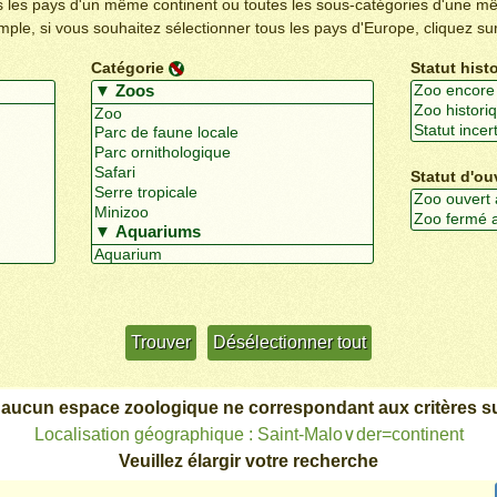
us les pays d'un même continent ou toutes les sous-catégories d'une m
emple, si vous souhaitez sélectionner tous les pays d'Europe, cliquez su
Catégorie
Statut hist
Statut d'ou
Utiliser davantage de critères
+/-
 aucun espace zoologique ne correspondant aux critères su
Localisation géographique : Saint-Malo∨der=continent
Veuillez élargir votre recherche