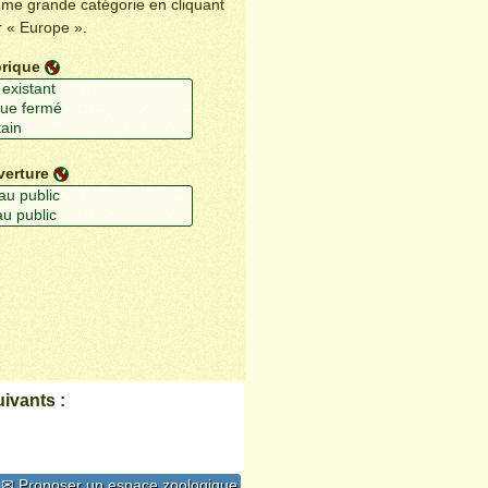
ême grande catégorie en cliquant
r « Europe ».
orique
verture
ivants :
✉ Proposer un espace zoologique