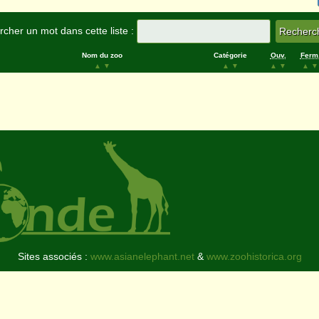
cher un mot dans cette liste :
Nom du zoo
Catégorie
Ouv.
Ferm
▲
▼
▲
▼
▲
▼
▲
▼
Sites associés :
www.asianelephant.net
&
www.zoohistorica.org