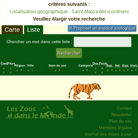
critères suivants :
Localisation géographique : Saint-Malo∨der=continent
Veuillez élargir votre recherche
✉ Proposer un espace zoologique
Carte
Liste
Chercher un mot dans cette liste :
Cont.
Pays
Ouv.
Ferm.
Région
Ville
Nom du zoo
Catégorie
Sup.
Ani.
Esp.
Visit.
▲
▲
▲
▲
▲
▼
▲
▼
▲
▼
▲
▼
▲
▼
▲
▼
▲
▼
▲
▼
▼
▼
▼
▼
Contact
Newsletter
Plan du site
Mentions légales
Journal des mises à jour