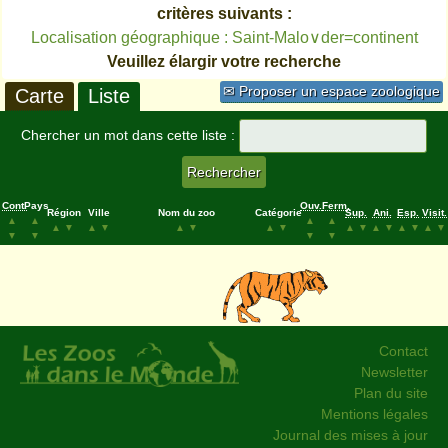
critères suivants :
Localisation géographique : Saint-Malo∨der=continent
Veuillez élargir votre recherche
✉ Proposer un espace zoologique
Carte
Liste
Chercher un mot dans cette liste :
Cont.
Pays
Ouv.
Ferm.
Région
Ville
Nom du zoo
Catégorie
Sup.
Ani.
Esp.
Visit.
▲
▲
▲
▲
▲
▼
▲
▼
▲
▼
▲
▼
▲
▼
▲
▼
▲
▼
▲
▼
▼
▼
▼
▼
Contact
Newsletter
Plan du site
Mentions légales
Journal des mises à jour