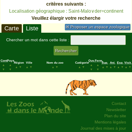
critères suivants :
Localisation géographique : Saint-Malo∨der=continent
Veuillez élargir votre recherche
✉ Proposer un espace zoologique
Carte
Liste
Chercher un mot dans cette liste :
Cont.
Pays
Ouv.
Ferm.
Région
Ville
Nom du zoo
Catégorie
Sup.
Ani.
Esp.
Visit.
▲
▲
▲
▲
▲
▼
▲
▼
▲
▼
▲
▼
▲
▼
▲
▼
▲
▼
▲
▼
▼
▼
▼
▼
Contact
Newsletter
Plan du site
Mentions légales
Journal des mises à jour