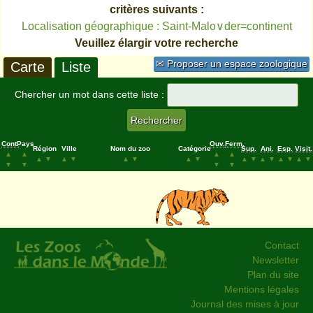
critères suivants :
Localisation géographique : Saint-Malo∨der=continent
Veuillez élargir votre recherche
✉ Proposer un espace zoologique
Carte
Liste
Chercher un mot dans cette liste :
Cont.
Pays
Ouv.
Ferm.
Région
Ville
Nom du zoo
Catégorie
Sup.
Ani.
Esp.
Visit.
▲
▲
▲
▲
▲
▼
▲
▼
▲
▼
▲
▼
▲
▼
▲
▼
▲
▼
▲
▼
▼
▼
▼
▼
Contact
Newsletter
Plan du site
Mentions légales
Journal des mises à jour