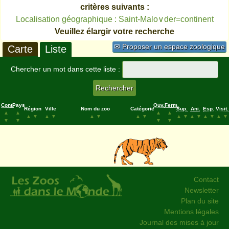
critères suivants :
Localisation géographique : Saint-Malo∨der=continent
Veuillez élargir votre recherche
✉ Proposer un espace zoologique
Carte
Liste
Chercher un mot dans cette liste :
Cont.
Pays
Ouv.
Ferm.
Région
Ville
Nom du zoo
Catégorie
Sup.
Ani.
Esp.
Visit.
▲
▲
▲
▲
▲
▼
▲
▼
▲
▼
▲
▼
▲
▼
▲
▼
▲
▼
▲
▼
▼
▼
▼
▼
Contact
Newsletter
Plan du site
Mentions légales
Journal des mises à jour