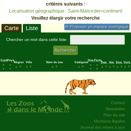
critères suivants :
Localisation géographique : Saint-Malo∨der=continent
Veuillez élargir votre recherche
✉ Proposer un espace zoologique
Carte
Liste
Chercher un mot dans cette liste :
Cont.
Pays
Ouv.
Ferm.
Région
Ville
Nom du zoo
Catégorie
Sup.
Ani.
Esp.
Visit.
▲
▲
▲
▲
▲
▼
▲
▼
▲
▼
▲
▼
▲
▼
▲
▼
▲
▼
▲
▼
▼
▼
▼
▼
Contact
Newsletter
Plan du site
Mentions légales
Journal des mises à jour