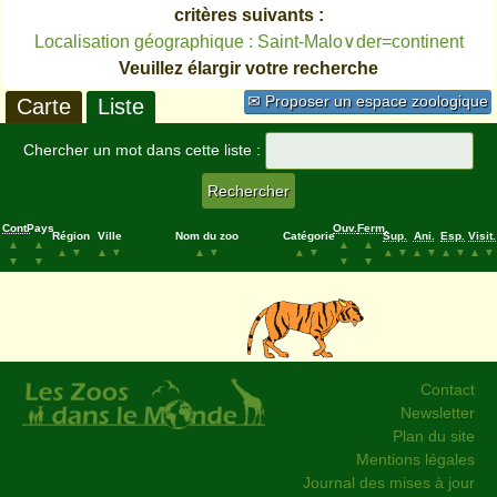
critères suivants :
Localisation géographique : Saint-Malo∨der=continent
Veuillez élargir votre recherche
✉ Proposer un espace zoologique
Carte
Liste
Chercher un mot dans cette liste :
Cont.
Pays
Ouv.
Ferm.
Région
Ville
Nom du zoo
Catégorie
Sup.
Ani.
Esp.
Visit.
▲
▲
▲
▲
▲
▼
▲
▼
▲
▼
▲
▼
▲
▼
▲
▼
▲
▼
▲
▼
▼
▼
▼
▼
Contact
Newsletter
Plan du site
Mentions légales
Journal des mises à jour