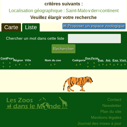
critères suivants :
Localisation géographique : Saint-Malo∨der=continent
Veuillez élargir votre recherche
✉ Proposer un espace zoologique
Carte
Liste
Chercher un mot dans cette liste :
Cont.
Pays
Ouv.
Ferm.
Région
Ville
Nom du zoo
Catégorie
Sup.
Ani.
Esp.
Visit.
▲
▲
▲
▲
▲
▼
▲
▼
▲
▼
▲
▼
▲
▼
▲
▼
▲
▼
▲
▼
▼
▼
▼
▼
Contact
Newsletter
Plan du site
Mentions légales
Journal des mises à jour