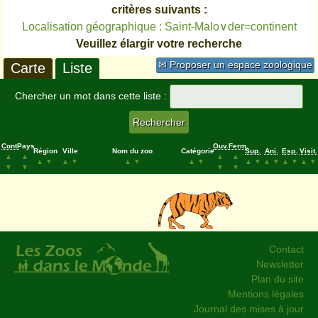
critères suivants :
Localisation géographique : Saint-Malo∨der=continent
Veuillez élargir votre recherche
✉ Proposer un espace zoologique
Carte
Liste
Chercher un mot dans cette liste :
Cont.
Pays
Ouv.
Ferm.
Région
Ville
Nom du zoo
Catégorie
Sup.
Ani.
Esp.
Visit.
▲
▲
▲
▲
▲
▼
▲
▼
▲
▼
▲
▼
▲
▼
▲
▼
▲
▼
▲
▼
▼
▼
▼
▼
Contact
Newsletter
Plan du site
Mentions légales
Journal des mises à jour