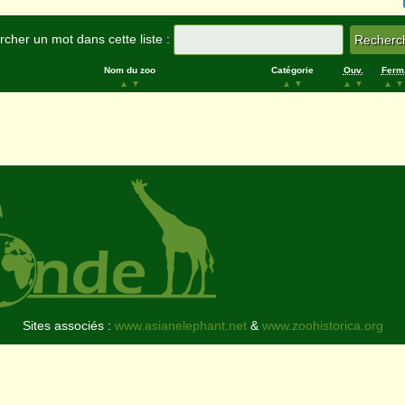
cher un mot dans cette liste :
Nom du zoo
Catégorie
Ouv.
Ferm
▲
▼
▲
▼
▲
▼
▲
▼
Sites associés :
www.asianelephant.net
&
www.zoohistorica.org