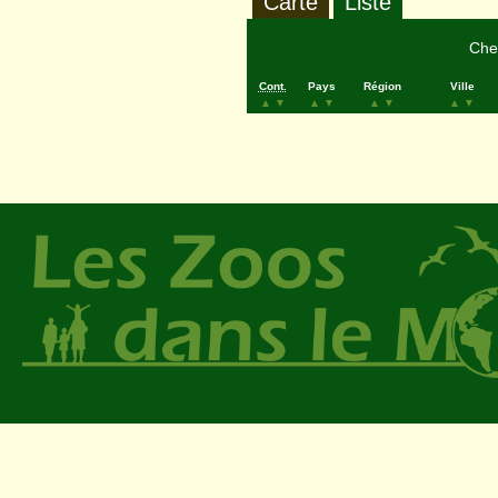
Carte
Liste
Cher
Cont.
Pays
Région
Ville
▲
▼
▲
▼
▲
▼
▲
▼