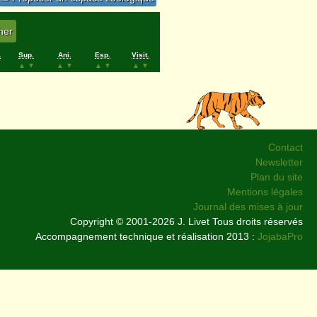
.
Sup.
Ani.
Esp.
Visit.
▲
▼
▲
▼
▲
▼
▲
▼
Contact
Newsletter
Plan du site
Mentions légales
Journal des mises à jour
Copyright © 2001-2026 J. Livet Tous droits réservés
Accompagnement technique et réalisation 2013 :
JojabaPro