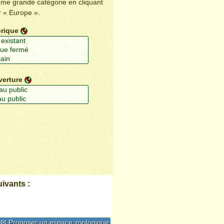
ême grande catégorie en cliquant
r « Europe ».
orique
verture
ivants :
✉ Proposer un espace zoologique