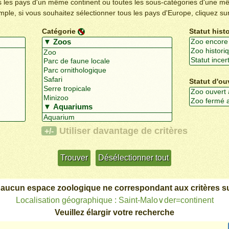
us les pays d'un même continent ou toutes les sous-catégories d'une m
emple, si vous souhaitez sélectionner tous les pays d'Europe, cliquez su
Catégorie
Statut hist
Statut d'ou
Utiliser davantage de critères
+/-
 aucun espace zoologique ne correspondant aux critères su
Localisation géographique : Saint-Malo∨der=continent
Veuillez élargir votre recherche