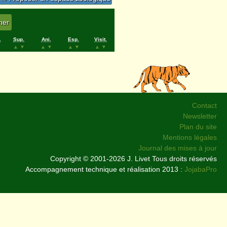
.
Sup.
Ani.
Esp.
Visit.
▲
▼
▲
▼
▲
▼
▲
▼
Contact
Newsletter
Plan du site
Mentions légales
Journal des mises à jour
Copyright © 2001-2026 J. Livet Tous droits réservés
Accompagnement technique et réalisation 2013 :
JojabaPro