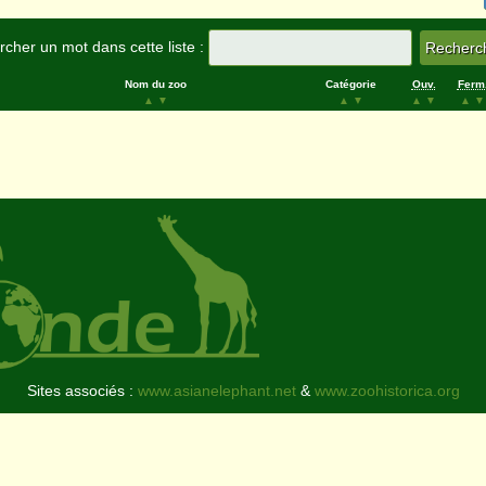
cher un mot dans cette liste :
Nom du zoo
Catégorie
Ouv.
Ferm
▲
▼
▲
▼
▲
▼
▲
▼
Sites associés :
www.asianelephant.net
&
www.zoohistorica.org