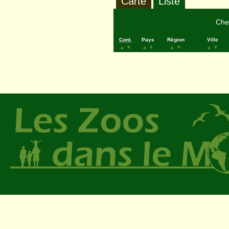
Carte
Liste
Cher
Cont.
Pays
Région
Ville
▲
▼
▲
▼
▲
▼
▲
▼