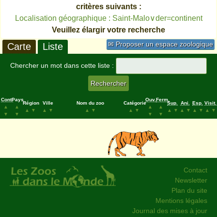
critères suivants :
Localisation géographique : Saint-Malo∨der=continent
Veuillez élargir votre recherche
✉ Proposer un espace zoologique
Carte
Liste
Chercher un mot dans cette liste :
Cont.
Pays
Ouv.
Ferm.
Région
Ville
Nom du zoo
Catégorie
Sup.
Ani.
Esp.
Visit.
▲
▲
▲
▲
▲
▼
▲
▼
▲
▼
▲
▼
▲
▼
▲
▼
▲
▼
▲
▼
▼
▼
▼
▼
Contact
Newsletter
Plan du site
Mentions légales
Journal des mises à jour