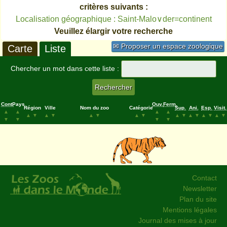
critères suivants :
Localisation géographique : Saint-Malo∨der=continent
Veuillez élargir votre recherche
✉ Proposer un espace zoologique
Carte
Liste
Chercher un mot dans cette liste :
Cont.
Pays
Ouv.
Ferm.
Région
Ville
Nom du zoo
Catégorie
Sup.
Ani.
Esp.
Visit.
▲
▲
▲
▲
▲
▼
▲
▼
▲
▼
▲
▼
▲
▼
▲
▼
▲
▼
▲
▼
▼
▼
▼
▼
Contact
Newsletter
Plan du site
Mentions légales
Journal des mises à jour