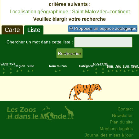
critères suivants :
Localisation géographique : Saint-Malo∨der=continent
Veuillez élargir votre recherche
✉ Proposer un espace zoologique
Carte
Liste
Chercher un mot dans cette liste :
Cont.
Pays
Ouv.
Ferm.
Région
Ville
Nom du zoo
Catégorie
Sup.
Ani.
Esp.
Visit.
▲
▲
▲
▲
▲
▼
▲
▼
▲
▼
▲
▼
▲
▼
▲
▼
▲
▼
▲
▼
▼
▼
▼
▼
Contact
Newsletter
Plan du site
Mentions légales
Journal des mises à jour