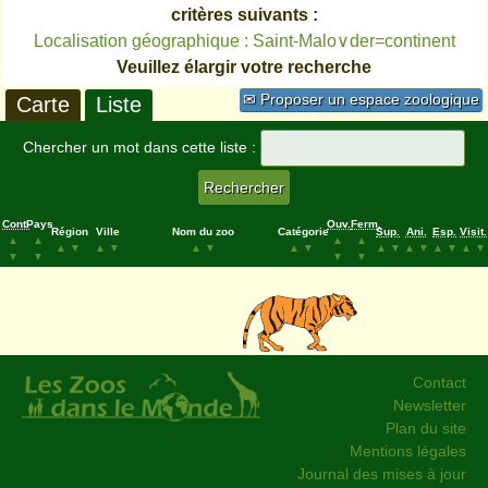
critères suivants :
Localisation géographique : Saint-Malo∨der=continent
Veuillez élargir votre recherche
✉ Proposer un espace zoologique
Carte
Liste
Chercher un mot dans cette liste :
Cont.
Pays
Ouv.
Ferm.
Région
Ville
Nom du zoo
Catégorie
Sup.
Ani.
Esp.
Visit.
▲
▲
▲
▲
▲
▼
▲
▼
▲
▼
▲
▼
▲
▼
▲
▼
▲
▼
▲
▼
▼
▼
▼
▼
Contact
Newsletter
Plan du site
Mentions légales
Journal des mises à jour