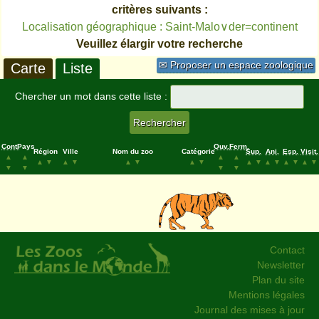
critères suivants :
Localisation géographique : Saint-Malo∨der=continent
Veuillez élargir votre recherche
✉ Proposer un espace zoologique
Carte
Liste
Chercher un mot dans cette liste :
Cont.
Pays
Ouv.
Ferm.
Région
Ville
Nom du zoo
Catégorie
Sup.
Ani.
Esp.
Visit.
▲
▲
▲
▲
▲
▼
▲
▼
▲
▼
▲
▼
▲
▼
▲
▼
▲
▼
▲
▼
▼
▼
▼
▼
Contact
Newsletter
Plan du site
Mentions légales
Journal des mises à jour