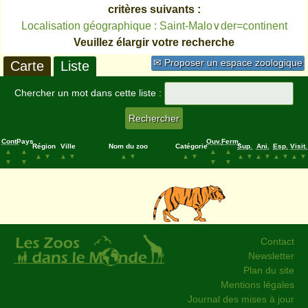
critères suivants :
Localisation géographique : Saint-Malo∨der=continent
Veuillez élargir votre recherche
✉ Proposer un espace zoologique
Carte
Liste
Chercher un mot dans cette liste :
Cont.
Pays
Ouv.
Ferm.
Région
Ville
Nom du zoo
Catégorie
Sup.
Ani.
Esp.
Visit.
▲
▲
▲
▲
▲
▼
▲
▼
▲
▼
▲
▼
▲
▼
▲
▼
▲
▼
▲
▼
▼
▼
▼
▼
Contact
Newsletter
Plan du site
Mentions légales
Journal des mises à jour