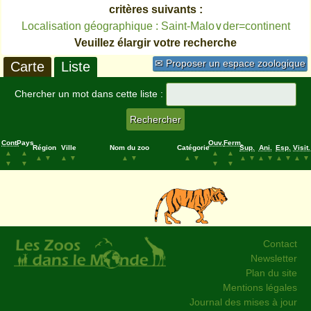
critères suivants :
Localisation géographique : Saint-Malo∨der=continent
Veuillez élargir votre recherche
✉ Proposer un espace zoologique
Carte
Liste
Chercher un mot dans cette liste :
Cont.
Pays
Ouv.
Ferm.
Région
Ville
Nom du zoo
Catégorie
Sup.
Ani.
Esp.
Visit.
▲
▲
▲
▲
▲
▼
▲
▼
▲
▼
▲
▼
▲
▼
▲
▼
▲
▼
▲
▼
▼
▼
▼
▼
Contact
Newsletter
Plan du site
Mentions légales
Journal des mises à jour