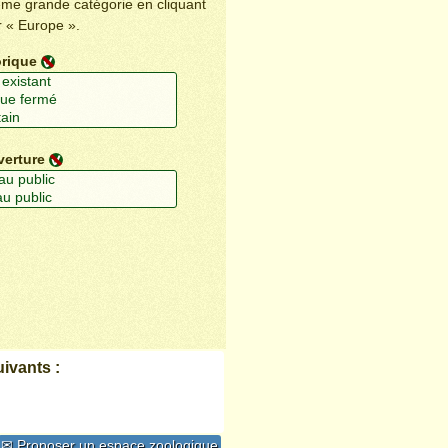
ême grande catégorie en cliquant
r « Europe ».
orique
verture
ivants :
✉ Proposer un espace zoologique