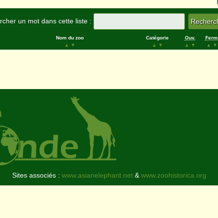
cher un mot dans cette liste :
Nom du zoo
Catégorie
Ouv.
Ferm
▲
▼
▲
▼
▲
▼
▲
▼
Sites associés :
www.asianelephant.net
&
www.zoohistorica.org