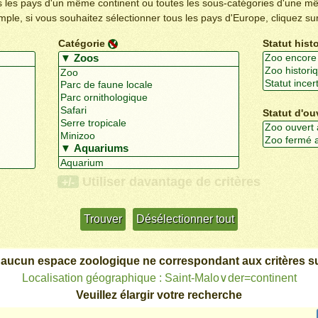
us les pays d'un même continent ou toutes les sous-catégories d'une m
emple, si vous souhaitez sélectionner tous les pays d'Europe, cliquez su
Catégorie
Statut hist
Statut d'ou
Utiliser davantage de critères
+/-
 aucun espace zoologique ne correspondant aux critères su
Localisation géographique : Saint-Malo∨der=continent
Veuillez élargir votre recherche