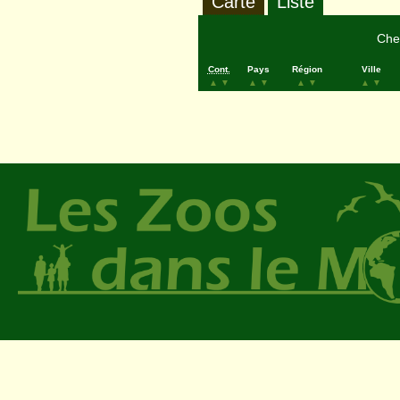
Carte
Liste
Cher
Cont.
Pays
Région
Ville
▲
▼
▲
▼
▲
▼
▲
▼