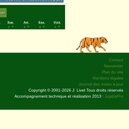
.
Sup.
Ani.
Esp.
Visit.
▲
▼
▲
▼
▲
▼
▲
▼
Contact
Newsletter
Plan du site
Mentions légales
Journal des mises à jour
Copyright © 2001-2026 J. Livet Tous droits réservés
Accompagnement technique et réalisation 2013 :
JojabaPro