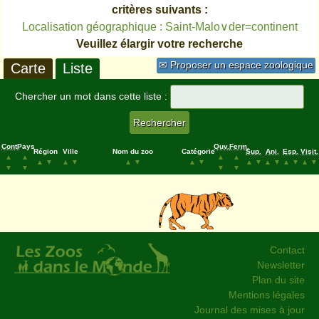
critères suivants :
Localisation géographique : Saint-Malo∨der=continent
Veuillez élargir votre recherche
✉ Proposer un espace zoologique
Carte
Liste
Chercher un mot dans cette liste :
Cont.
Pays
Ouv.
Ferm.
Région
Ville
Nom du zoo
Catégorie
Sup.
Ani.
Esp.
Visit.
▲
▲
▲
▲
▲
▼
▲
▼
▲
▼
▲
▼
▲
▼
▲
▼
▲
▼
▲
▼
▼
▼
▼
▼
Contact
Newsletter
Plan du site
Mentions légales
Journal des mises à jour