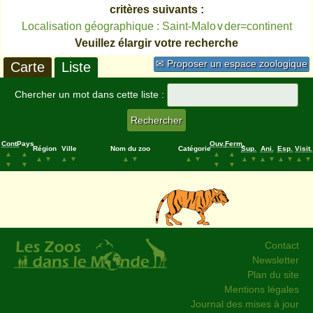
critères suivants :
Localisation géographique : Saint-Malo∨der=continent
Veuillez élargir votre recherche
✉ Proposer un espace zoologique
Carte
Liste
Chercher un mot dans cette liste :
Cont.
Pays
Ouv.
Ferm.
Région
Ville
Nom du zoo
Catégorie
Sup.
Ani.
Esp.
Visit.
▲
▲
▲
▲
▲
▼
▲
▼
▲
▼
▲
▼
▲
▼
▲
▼
▲
▼
▲
▼
▼
▼
▼
▼
Contact
Newsletter
Plan du site
Mentions légales
Journal des mises à jour