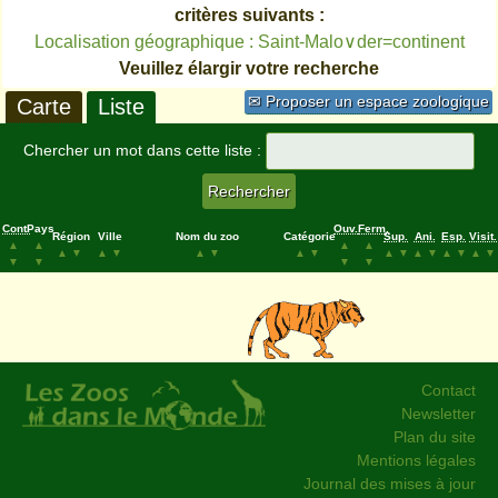
critères suivants :
Localisation géographique : Saint-Malo∨der=continent
Veuillez élargir votre recherche
✉ Proposer un espace zoologique
Carte
Liste
Chercher un mot dans cette liste :
Cont.
Pays
Ouv.
Ferm.
Région
Ville
Nom du zoo
Catégorie
Sup.
Ani.
Esp.
Visit.
▲
▲
▲
▲
▲
▼
▲
▼
▲
▼
▲
▼
▲
▼
▲
▼
▲
▼
▲
▼
▼
▼
▼
▼
Contact
Newsletter
Plan du site
Mentions légales
Journal des mises à jour